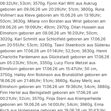
06:32Uhr; 53cm; 3570g. Fjonn Karl Witt aus Aukrug
geboren am 09.06.26 um 20:26Uhr; 51cm; 3800g. Runa
Vollmert aus Kleve geboren am 10.06.26 um 13:16Uhr;
50cm; 3630g. Milana von Borsten aus Wrist geboren am
09.06.26 um 19:09Uhr; 49cm; 2970g. Dilan Hussein aus
Elmshorn geboren am 09.06.26 um 16:20Uhr; 50cm;
3020g. Karl Schmitt aus Schlotfeld geboren am 17.06.26
um 20:55Uhr; 53cm; 3260g. Taavi Steenbock aus Süderau
geboren am 17.06.26 um 01:14Uhr; 52,5cm; 3630g. Henni
Charlotte Pardemann aus Glückstadt geboren am 17.06.26
um 05:23Uhr; 55cm, 3350g. Lucy Flora Wetzel aus
Elmshorn geboren am 17.06.26 um 15:47Uhr; 50 cm,
3750g. Hailey Ann Robinson aus Brunsbüttel geboren am
16.06.26 um 21:46Uhr; 51cm; 3660g. Kuzey Merïç aus
Elmshorn geboren am 11.06.26 um 19:36Uhr, 54cm; 3880g.
Finn Hertel aus Beringstedt geboren am 17.06.26 um
00:21Uhr; 52cm; 3570g. Finja Stern aus Kremperheide
geboren am 19.06.26 um 14:00Uhr; 54cm; 3960g. Enna
Koch aus Hohenaspe geboren am 19.06.26 um 10:43Uhr;