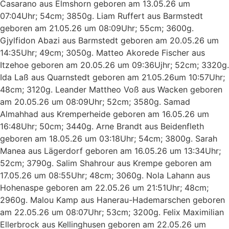
Casarano aus Elmshorn geboren am 13.05.26 um
07:04Uhr; 54cm; 3850g. Liam Ruffert aus Barmstedt
geboren am 21.05.26 um 08:09Uhr; 55cm; 3600g.
Gjylfidon Abazi aus Barmstedt geboren am 20.05.26 um
14:35Uhr; 49cm; 3050g. Matteo Akorede Fischer aus
Itzehoe geboren am 20.05.26 um 09:36Ujhr; 52cm; 3320g.
Ida Laß aus Quarnstedt geboren am 21.05.26um 10:57Uhr;
48cm; 3120g. Leander Mattheo Voß aus Wacken geboren
am 20.05.26 um 08:09Uhr; 52cm; 3580g. Samad
Almahhad aus Kremperheide geboren am 16.05.26 um
16:48Uhr; 50cm; 3440g. Arne Brandt aus Beidenfleth
geboren am 18.05.26 um 03:18Uhr; 54cm; 3800g. Sarah
Manea aus Lägerdorf geboren am 16.05.26 um 13:34Uhr;
52cm; 3790g. Salim Shahrour aus Krempe geboren am
17.05.26 um 08:55Uhr; 48cm; 3060g. Nola Lahann aus
Hohenaspe geboren am 22.05.26 um 21:51Uhr; 48cm;
2960g. Malou Kamp aus Hanerau-Hademarschen geboren
am 22.05.26 um 08:07Uhr; 53cm; 3200g. Felix Maximilian
Ellerbrock aus Kellinghusen geboren am 22.05.26 um