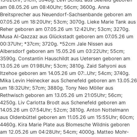
am 08.05.26 um 08:40Uhr; 56cm; 3600g. Anna
Breitsprecher aus Neuendorf-Sachsenbande geboren am
07.05.26 um 18:20Uhr; 53cm; 3070g. Lieke Marie Tank aus
Reher geboren am 07.05.26 um 12:42Uhr; 53cm; 3270g.
Musa Al-Qazzaz aus Glückstadt geboren am 07.05.26 um
00:37Uhr; *37cm; 3720g. *52cm Jale Nissen aus
Albersdorf geboren am 15.05.26 um 03:22Uhr; 55cm;
3590g. Constantin Hauschildt aus Uetersen geboren am
13.05.26 um 01:98Uhr; 53cm; 3810g. Zaid Sahyoni aus
Itzehoe geboren am 14.05.26 um 07:..Uhr; 54cm; 3740g.
Mika Levin Heinecker aus Schenefeld geboren am 13.05.26
um 18:32Uhr; 57cm; 3880g. Tony Neo Möller aus
Rethwisch geboren am 13.05.26 um 21:05Uhr; 56cm;
4250g. Liv Carlotta Brodt aus Schenefeld geboren am
14.05.26 um 07:54Uhr; 52cm; 3810g. Anton Nottelmann
aus Oldenbüttel geboren am 11.05.26 um 15:55Uhr; 60cm;
4460g. Kira Marie Plate aus Blomesche Wildnis geboren
am 12.05.26 um 04:28Uhr; 54cm; 4000g. Matteo Mohr-