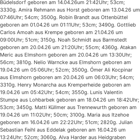
Büdelsdorf geboren am 14.04.26um 21:42Uhr; 53cm;
3330g. Amira Rehmann aus Horst geboren am 13.04.26 um
07:46Uhr; 54cm; 3500g. Robin Brandt aus Ottenbüttel
geboren am 01.04.26 um 01:11Uhr; 53cm; 3490g. Gottlieb
Carlos Amoah aus Krempe geboren am 21.04.26 um
09:00Uhr; 51cm; 3150g. Noah Schmidt aus Barmstedt
geboren am 20.04.26 um 21:20Uhr; 55cm; 4360g. Atakan
Meric aus Elmshorn geboren am 20.04.26 um 13:30Uhr;
56cm; 3810g. Nelio Warncke aus Elmshorn geboren am
19.04.26 um 05:06Uhr; 52cm; 3500g. Ómer Ali Kocpinar
aus Elmshorn geboren am 20.04.26 um 06:03Uhr; 54cm;
3310g. Henry Monarcha aus Kremperheide geboren am
19.04.26 um 05:42Uhr; 54cm; 3550g. Lunis Valentin
Stumpe aus Lohbarbek geboren am 18.04.26 um 18:42Uhr;
53cm; 3450g. Matti Küllmer aus Trennewurth geboren am
19.04.26 um 11:02Uhr; 50cm; 3100g. Maria aus Itzehoe
geboren am 16.04.26 um 22:22Uhr; 51cm; 2820g. Julian
Sebastian Feihl aus Eddelak geboren am 16.04.26 um
13:24Uhr; 52cm; 3060g. Alva Harder aus Heidgraben