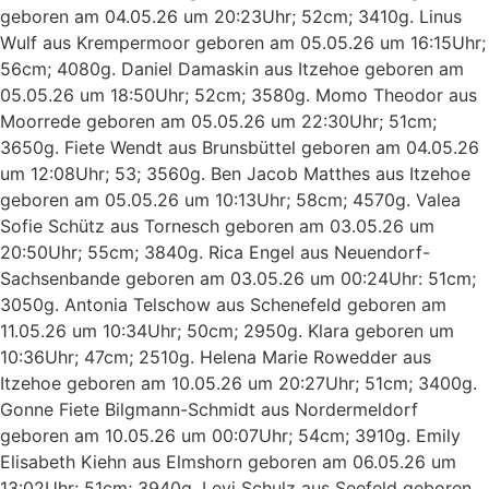
geboren am 04.05.26 um 20:23Uhr; 52cm; 3410g. Linus
Wulf aus Krempermoor geboren am 05.05.26 um 16:15Uhr;
56cm; 4080g. Daniel Damaskin aus Itzehoe geboren am
05.05.26 um 18:50Uhr; 52cm; 3580g. Momo Theodor aus
Moorrede geboren am 05.05.26 um 22:30Uhr; 51cm;
3650g. Fiete Wendt aus Brunsbüttel geboren am 04.05.26
um 12:08Uhr; 53; 3560g. Ben Jacob Matthes aus Itzehoe
geboren am 05.05.26 um 10:13Uhr; 58cm; 4570g. Valea
Sofie Schütz aus Tornesch geboren am 03.05.26 um
20:50Uhr; 55cm; 3840g. Rica Engel aus Neuendorf-
Sachsenbande geboren am 03.05.26 um 00:24Uhr: 51cm;
3050g. Antonia Telschow aus Schenefeld geboren am
11.05.26 um 10:34Uhr; 50cm; 2950g. Klara geboren um
10:36Uhr; 47cm; 2510g. Helena Marie Rowedder aus
Itzehoe geboren am 10.05.26 um 20:27Uhr; 51cm; 3400g.
Gonne Fiete Bilgmann-Schmidt aus Nordermeldorf
geboren am 10.05.26 um 00:07Uhr; 54cm; 3910g. Emily
Elisabeth Kiehn aus Elmshorn geboren am 06.05.26 um
13:02Uhr; 51cm; 3940g. Levi Schulz aus Seefeld geboren