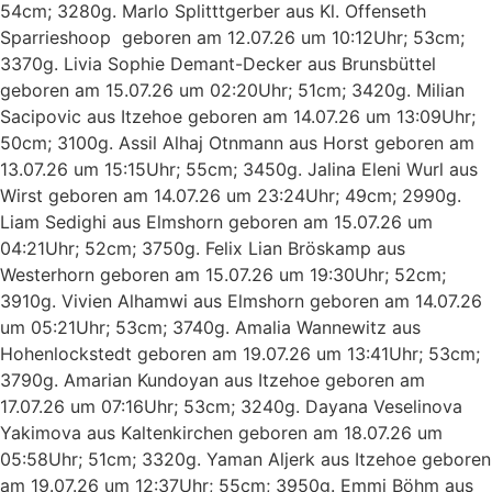
54cm; 3280g. Marlo Splitttgerber aus Kl. Offenseth
Sparrieshoop geboren am 12.07.26 um 10:12Uhr; 53cm;
3370g. Livia Sophie Demant-Decker aus Brunsbüttel
geboren am 15.07.26 um 02:20Uhr; 51cm; 3420g. Milian
Sacipovic aus Itzehoe geboren am 14.07.26 um 13:09Uhr;
50cm; 3100g. Assil Alhaj Otnmann aus Horst geboren am
13.07.26 um 15:15Uhr; 55cm; 3450g. Jalina Eleni Wurl aus
Wirst geboren am 14.07.26 um 23:24Uhr; 49cm; 2990g.
Liam Sedighi aus Elmshorn geboren am 15.07.26 um
04:21Uhr; 52cm; 3750g. Felix Lian Bröskamp aus
Westerhorn geboren am 15.07.26 um 19:30Uhr; 52cm;
3910g. Vivien Alhamwi aus Elmshorn geboren am 14.07.26
um 05:21Uhr; 53cm; 3740g. Amalia Wannewitz aus
Hohenlockstedt geboren am 19.07.26 um 13:41Uhr; 53cm;
3790g. Amarian Kundoyan aus Itzehoe geboren am
17.07.26 um 07:16Uhr; 53cm; 3240g. Dayana Veselinova
Yakimova aus Kaltenkirchen geboren am 18.07.26 um
05:58Uhr; 51cm; 3320g. Yaman Aljerk aus Itzehoe geboren
am 19.07.26 um 12:37Uhr; 55cm; 3950g. Emmi Böhm aus