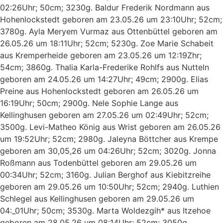
02:26Uhr; 50cm; 3230g. Baldur Frederik Nordmann aus
Hohenlockstedt geboren am 23.05.26 um 23:10Uhr; 52cm;
3780g. Ayla Meryem Vurmaz aus Ottenbüttel geboren am
26.05.26 um 18:11Uhr; 52cm; 5230g. Zoe Marie Schabeit
aus Kremperheide geboren am 23.05.26 um 12:19Zhr;
54cm; 3860g. Thalia Karla-Frederike Rohlfs aus Nutteln
geboren am 24.05.26 um 14:27Uhr; 49cm; 2900g. Elias
Preine aus Hohenlockstedt geboren am 26.05.26 um
16:19Uhr; 50cm; 2900g. Nele Sophie Lange aus
Kellinghusen geboren am 27.05.26 um 02:49Uhr; 52cm;
3500g. Levi-Matheo König aus Wrist geboren am 26.05.26
um 19:52Uhr; 52cm; 2980g. Jaleyna Böttcher aus Krempe
geboren am 30,05,26 um 04:26Uhr; 52cm; 3020g. Jonna
Roßmann aus Todenbüttel geboren am 29.05.26 um
00:34Uhr; 52cm; 3160g. Julian Berghof aus Kiebitzreihe
geboren am 29.05.26 um 10:50Uhr; 52cm; 2940g. Luthien
Schlegel aus Kellinghusen geboren am 29.05.26 um
04:_01Uhr; 50cm; 3530g. Marta Woldezgih* aus Itzehoe
geboren am 28.05.26 um 08:14Uhr; 52cm; 3050g.