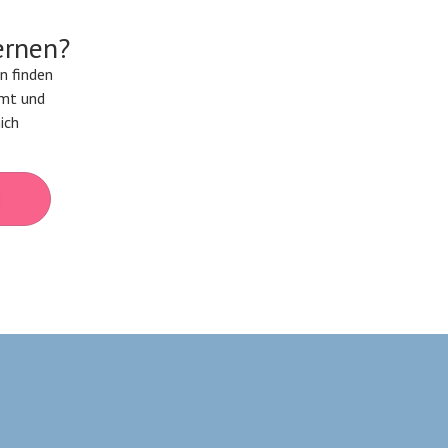
ernen?
n finden
mmt und
ich