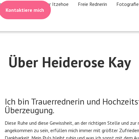
artseite
Trauerredner Itzehoe
Freie Rednerin
Fotografie
Kontaktiere mich
Über Heiderose Kay
Ich bin Trauerrednerin und Hochzeits
Überzeugung.
Diese Ruhe und diese Gewissheit, an der richtigen Stelle und zur r
angekommen zu sein, erfüllen mich immer mit größter Zufrieden
Dankbarkeit. Mein Puls bleibt ruhig und was ich sonst mit dem A