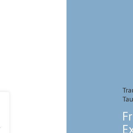
Tra
Tau
F
E
.