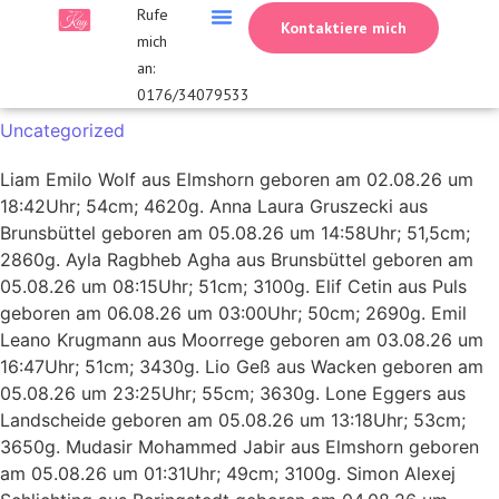
Rufe
Kontaktiere mich
mich
Trauerredner Itzehoe
Freie Rednerin
Über Heiderose Kay
an:
0176/34079533
Uncategorized
Liam Emilo Wolf aus Elmshorn geboren am 02.08.26 um
18:42Uhr; 54cm; 4620g. Anna Laura Gruszecki aus
Brunsbüttel geboren am 05.08.26 um 14:58Uhr; 51,5cm;
2860g. Ayla Ragbheb Agha aus Brunsbüttel geboren am
05.08.26 um 08:15Uhr; 51cm; 3100g. Elif Cetin aus Puls
geboren am 06.08.26 um 03:00Uhr; 50cm; 2690g. Emil
Leano Krugmann aus Moorrege geboren am 03.08.26 um
16:47Uhr; 51cm; 3430g. Lio Geß aus Wacken geboren am
05.08.26 um 23:25Uhr; 55cm; 3630g. Lone Eggers aus
Landscheide geboren am 05.08.26 um 13:18Uhr; 53cm;
3650g. Mudasir Mohammed Jabir aus Elmshorn geboren
am 05.08.26 um 01:31Uhr; 49cm; 3100g. Simon Alexej