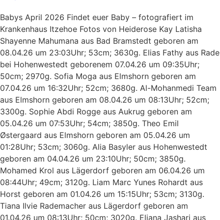
Babys April 2026 Findet euer Baby – fotografiert im
Krankenhaus Itzehoe Fotos von Heiderose Kay Latisha
Shayenne Mahumana aus Bad Bramstedt geboren am
08.04.26 um 23:03Uhr; 53cm; 3630g. Elias Fathy aus Rade
bei Hohenwestedt geborenem 07.04.26 um 09:35Uhr;
50cm; 2970g. Sofia Moga aus Elmshorn geboren am
07.04.26 um 16:32Uhr; 52cm; 3680g. Al-Mohanmedi Team
aus Elmshorn geboren am 08.04.26 um 08:13Uhr; 52cm;
3300g. Sophie Abdi Rogge aus Aukrug geboren am
05.04.26 um 07:53Uhr; 54cm; 3850g. Theo Emil
Østergaard aus Elmshorn geboren am 05.04.26 um
01:28Uhr; 53cm; 3060g. Alia Basyler aus Hohenwestedt
geboren am 04.04.26 um 23:10Uhr; 50cm; 3850g.
Mohamed Krol aus Lägerdorf geboren am 06.04.26 um
08:44Uhr; 49cm; 3120g. Liam Marc Yunes Rohardt aus
Horst geboren am 01.04.26 um 15:15Uhr; 53cm; 3130g.
Tiana Ilvie Rademacher aus Lägerdorf geboren am
01.04.26 um 08:13Uhr; 50cm; 3020g. Eliana Jashari aus