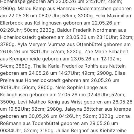
Hohenaspe geboren am 22.05.26 um 21:51Uhr; 48cm;
2960g. Malou Kamp aus Hanerau-Hademarschen geboren
am 22.05.26 um 08:07Uhr; 53cm; 3200g. Felix Maximilian
Ellerbrock aus Kellinghusen geboren am 22.05.26 um
02:26Uhr; 50cm; 3230g. Baldur Frederik Nordmann aus
Hohenlockstedt geboren am 23.05.26 um 23:10Uhr; 52cm;
3780g. Ayla Meryem Vurmaz aus Ottenbüttel geboren am
26.05.26 um 18:11Uhr; 52cm; 5230g. Zoe Marie Schabeit
aus Kremperheide geboren am 23.05.26 um 12:19Zhr;
54cm; 3860g. Thalia Karla-Frederike Rohlfs aus Nutteln
geboren am 24.05.26 um 14:27Uhr; 49cm; 2900g. Elias
Preine aus Hohenlockstedt geboren am 26.05.26 um
16:19Uhr; 50cm; 2900g. Nele Sophie Lange aus
Kellinghusen geboren am 27.05.26 um 02:49Uhr; 52cm;
3500g. Levi-Matheo König aus Wrist geboren am 26.05.26
um 19:52Uhr; 52cm; 2980g. Jaleyna Böttcher aus Krempe
geboren am 30,05,26 um 04:26Uhr; 52cm; 3020g. Jonna
Roßmann aus Todenbüttel geboren am 29.05.26 um
00:34Uhr; 52cm; 3160g. Julian Berghof aus Kiebitzreihe