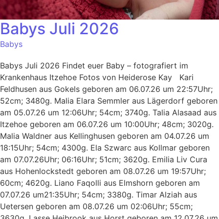
Babys Juli 2026
Babys
Babys Juli 2026 Findet euer Baby – fotografiert im
Krankenhaus Itzehoe Fotos von Heiderose Kay Kari
Feldhusen aus Gokels geboren am 06.07.26 um 22:57Uhr;
52cm; 3480g. Malia Elara Semmler aus Lägerdorf geboren
am 05.07.26 um 12:06Uhr; 54cm; 3740g. Talia Alasaad aus
Itzehoe geboren am 06.07.26 um 10:00Uhr; 48cm; 3020g.
Malia Waldner aus Kellinghusen geboren am 04.07.26 um
18:15Uhr; 54cm; 4300g. Ela Szwarc aus Kollmar geboren
am 07.07.26Uhr; 06:16Uhr; 51cm; 3620g. Emilia Liv Cura
aus Hohenlockstedt geboren am 08.07.26 um 19:57Uhr;
60cm; 4620g. Liano Faqolli aus Elmshorn geboren am
07.07.26 um21:35Uhr; 54cm; 3380g. Timar Alziah aus
Uetersen geboren am 08.07.26 um 02:06Uhr; 55cm;
3630g. Lasse Heibrook aus Horst geboren am 12.07.26 um