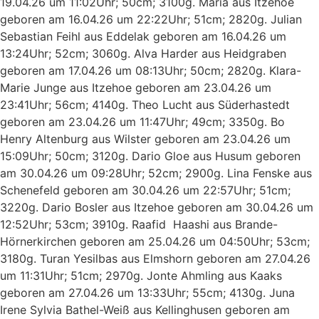
19.04.26 um 11:02Uhr; 50cm; 3100g. Maria aus Itzehoe
geboren am 16.04.26 um 22:22Uhr; 51cm; 2820g. Julian
Sebastian Feihl aus Eddelak geboren am 16.04.26 um
13:24Uhr; 52cm; 3060g. Alva Harder aus Heidgraben
geboren am 17.04.26 um 08:13Uhr; 50cm; 2820g. Klara-
Marie Junge aus Itzehoe geboren am 23.04.26 um
23:41Uhr; 56cm; 4140g. Theo Lucht aus Süderhastedt
geboren am 23.04.26 um 11:47Uhr; 49cm; 3350g. Bo
Henry Altenburg aus Wilster geboren am 23.04.26 um
15:09Uhr; 50cm; 3120g. Dario Gloe aus Husum geboren
am 30.04.26 um 09:28Uhr; 52cm; 2900g. Lina Fenske aus
Schenefeld geboren am 30.04.26 um 22:57Uhr; 51cm;
3220g. Dario Bosler aus Itzehoe geboren am 30.04.26 um
12:52Uhr; 53cm; 3910g. Raafid Haashi aus Brande-
Hörnerkirchen geboren am 25.04.26 um 04:50Uhr; 53cm;
3180g. Turan Yesilbas aus Elmshorn geboren am 27.04.26
um 11:31Uhr; 51cm; 2970g. Jonte Ahmling aus Kaaks
geboren am 27.04.26 um 13:33Uhr; 55cm; 4130g. Juna
Irene Sylvia Bathel-Weiß aus Kellinghusen geboren am