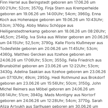
Finn Hertel aus Beringstedt geboren am 17.06.26 um
00:21Uhr; 52cm; 3570g. Finja Stern aus Kremperheide
geboren am 19.06.26 um 14:00Uhr; 54cm; 3960g. Enna
Koch aus Hohenaspe geboren am 19.06.26 um 10:43Uhr;
53cm; 3760g. Abby Malou Schöppe aus
Heiligenstedtnerkamp geboren am 18.06.26 um 08:26Uhr;
46,5cm; 2540g. Iva Sivka aus Wilster geboren am 20.06.26
um 04:15Uhr; 52,5cm; 3790g. Kalle Floris Klußmeyer aus
Todesfelde geboren am 20.06.26 um 11:45Uhr; 53cm;
4360g. Mattheo Gercken aus Itzehoe geboren am
24.06.26 um 17:06Uhr; 53cm; 3550g. Felia Friedrich aus
Brunsbüttel geboren am 23.06.26 um 12:22Uhr; 53cm;
3430g. Adelina Saakian aus Itzehoe geboren am 23.06.26
um 07:10Uhr; 49cm; 2950g. Hedi Rothmund aus Brokdorf
geboren am 23.06.26 um 15:56Uhr; 50cm; 3150g. John
Michel Reimers aus Möbel geboren am 24.06.26 um
08:14Uhr; 51cm; 3940g. Mads Montigny aus Nortorf
geboren am 24.06.26 um 12:28Uhr; 54cm; 3770g. Sarah
Aliza Artyukh aus Sarlhusen geboren am 30.06.26 um