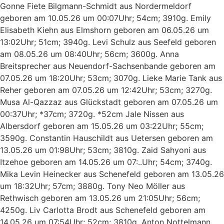
Gonne Fiete Bilgmann-Schmidt aus Nordermeldorf
geboren am 10.05.26 um 00:07Uhr; 54cm; 3910g. Emily
Elisabeth Kiehn aus Elmshorn geboren am 06.05.26 um
13:02Uhr; 51cm; 3940g. Levi Schulz aus Seefeld geboren
am 08.05.26 um 08:40Uhr; 56cm; 3600g. Anna
Breitsprecher aus Neuendorf-Sachsenbande geboren am
07.05.26 um 18:20Uhr; 53cm; 3070g. Lieke Marie Tank aus
Reher geboren am 07.05.26 um 12:42Uhr; 53cm; 3270g.
Musa Al-Qazzaz aus Glückstadt geboren am 07.05.26 um
00:37Uhr; *37cm; 3720g. *52cm Jale Nissen aus
Albersdorf geboren am 15.05.26 um 03:22Uhr; 55cm;
3590g. Constantin Hauschildt aus Uetersen geboren am
13.05.26 um 01:98Uhr; 53cm; 3810g. Zaid Sahyoni aus
Itzehoe geboren am 14.05.26 um 07:..Uhr; 54cm; 3740g.
Mika Levin Heinecker aus Schenefeld geboren am 13.05.26
um 18:32Uhr; 57cm; 3880g. Tony Neo Möller aus
Rethwisch geboren am 13.05.26 um 21:05Uhr; 56cm;
4250g. Liv Carlotta Brodt aus Schenefeld geboren am
14.05.26 um 07:54Uhr; 52cm; 3810g. Anton Nottelmann