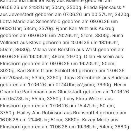
Karlotta Ida Lillemor May aus Malente geboren am
06.06.26 um 21:32Uhr; 50cm; 3500g. Frieda Ejenkauski*
aus Jevenstedt geboren am 07.06.26 um 00:57Uhr; 3420g.
Lotta Marie aus Schenefeld geboren am 09.06.26 um
06:32Uhr; 53cm; 3570g. Fjonn Karl Witt aus Aukrug
geboren am 09.06.26 um 20:26Uhr; 51cm; 3800g. Runa
Vollmert aus Kleve geboren am 10.06.26 um 13:16Uhr;
50cm; 3630g. Milana von Borsten aus Wrist geboren am
09.06.26 um 19:09Uhr; 49cm; 2970g. Dilan Hussein aus
Elmshorn geboren am 09.06.26 um 16:20Uhr; 50cm;
3020g. Karl Schmitt aus Schlotfeld geboren am 17.06.26
um 20:55Uhr; 53cm; 3260g. Taavi Steenbock aus Süderau
geboren am 17.06.26 um 01:14Uhr; 52,5cm; 3630g. Henni
Charlotte Pardemann aus Glückstadt geboren am 17.06.26
um 05:23Uhr; 55cm, 3350g. Lucy Flora Wetzel aus
Elmshorn geboren am 17.06.26 um 15:47Uhr; 50 cm,
3750g. Hailey Ann Robinson aus Brunsbüttel geboren am
16.06.26 um 21:46Uhr; 51cm; 3660g. Kuzey Merïç aus
Elmshorn geboren am 11.06.26 um 19:36Uhr, 54cm; 3880g.